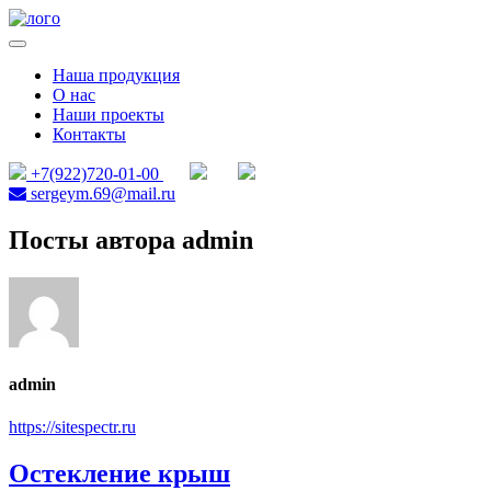
Меню
Алюминиевые витражи
Алюминиевые витражи, двери и другие светопрозрачные
конструкции
Наша продукция
О нас
Наши проекты
Контакты
+7(922)720-01-00
sergeym.69@mail.ru
Посты автора admin
admin
https://sitespectr.ru
Остекление крыш